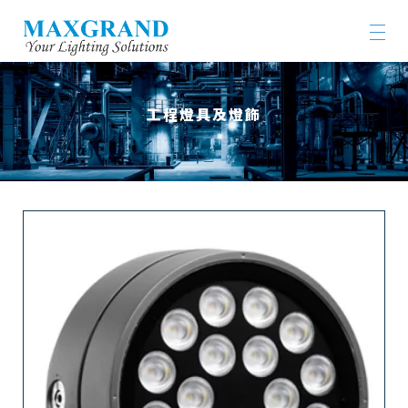
工程燈具及燈飾