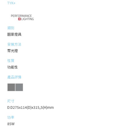
TYK+
類別
園景燈具
安裝方法
聚光燈
性質
功能性
產品詳情
尺寸
D:D275x114(D)x315,5(H)mm
功率
85W