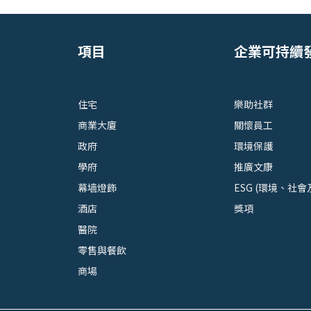
項目
企業可持續
住宅
樂助社群
商業大廈
關懷員工
政府
環境保護
學府
推廣文康
幕墙燈飾
ESG (環境、社會
酒店
獎項
醫院
零售與餐飲
商場