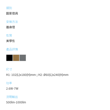
類別
園景燈具
安裝方法
牆身燈
性質
美學性
產品詳情
尺寸
H1: 102(L)x180(H)mm ; H2: Ø60(L)x240(H)mm
功率
2.6W-7W
流明輸出
500lm-1000lm