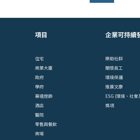
項目
企業可持續
住宅
樂助社群
商業大廈
關懷員工
政府
環境保護
學府
推廣文康
幕墙燈飾
ESG (環境、社會
酒店
獎項
醫院
零售與餐飲
商場