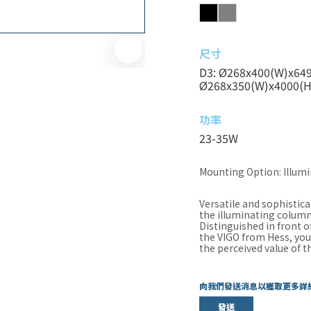
尺寸
D3: Ø268x400(W)x649
Ø268x350(W)x4000(
功率
23-35W
Mounting Option: Illumi
Versatile and sophistic
the illuminating column
Distinguished in front o
the VIGO from Hess, you
the perceived value of t
向我們發送消息以獲取更多詳
發送