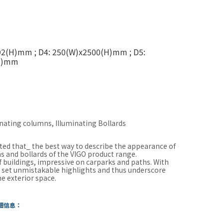
2(H)mm ; D4: 250(W)x2500(H)mm ; D5:
H)mm
nating columns, Illuminating Bollards
ated that_ the best way to describe the appearance of
s and bollards of the VIGO product range.
f buildings, impressive on carparks and paths. With
 set unmistakable highlights and thus underscore
he exterior space.
細信息：