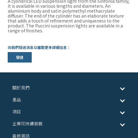
A cylindrical LED suspension light from the Sinfonia family,
it is available in various lengths and diameters. An
aluminium body and satin polymethyl methacrylate
diffuser. The end of the cylinder has an elaborate texture
that adds a touch of refinement and uniqueness to the
product. The Puccini suspension lights are available in a
range of finishes.
向我們發送消息以獲取更多詳細信息：
發送
關於我們
產品
項目
企業可持續發展
最新資訊