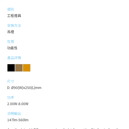
類別
工程燈具
安裝方法
吊燈
性質
功能性
產品詳情
尺寸
D: Ø90(W)x250(L)mm
功率
2.00W-8.00W
流明輸出
147lm-560lm