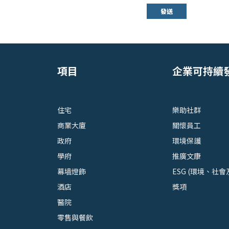
發送
項目
企業可持續
住宅
樂助社群
商業大廈
關懷員工
政府
環境保護
學府
推廣文康
幕墙燈飾
ESG (環境、社會
酒店
獎項
醫院
零售與餐飲