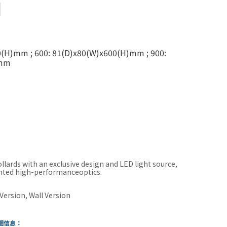
0(H)mm ; 600: 81(D)x80(W)x600(H)mm ; 900:
)mm
llards with an exclusive design and LED light source,
ented high-performanceoptics.
 Version, Wall Version
細信息：