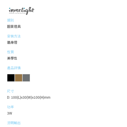
類別
園景燈具
安裝方法
牆身燈
性質
美學性
產品詳情
尺寸
D: 100(L)x30(W)x100(H)mm
功率
3W
流明輸出