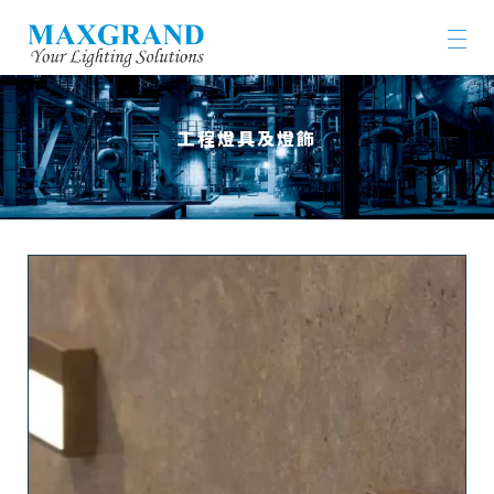
工程燈具及燈飾