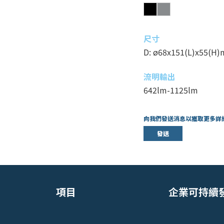
尺寸
D: ø68x151(L)x55(H
流明輸出
642lm-1125lm
向我們發送消息以獲取更多詳
發送
項目
企業可持續