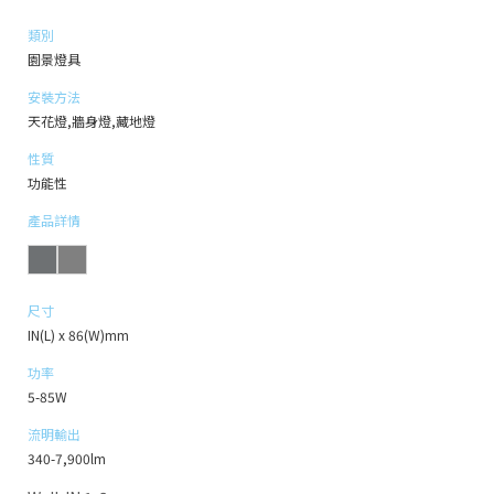
類別
園景燈具
安裝方法
天花燈,牆身燈,藏地燈
性質
功能性
產品詳情
尺寸
IN(L) x 86(W)mm
功率
5-85W
流明輸出
340-7,900lm