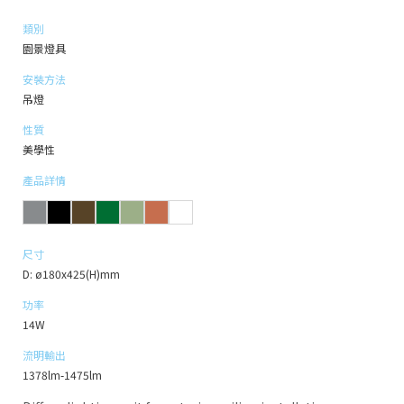
類別
園景燈具
安裝方法
吊燈
性質
美學性
產品詳情
尺寸
D: ø180x425(H)mm
功率
14W
流明輸出
1378lm-1475lm