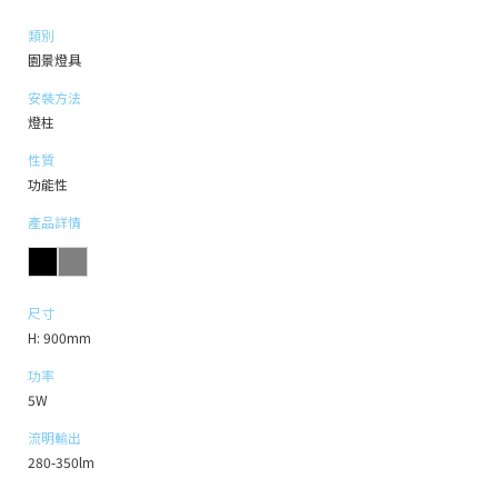
類別
園景燈具
安裝方法
燈柱
性質
功能性
產品詳情
尺寸
H: 900mm
功率
5W
流明輸出
280-350lm