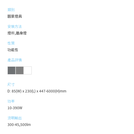
類別
園景燈具
安裝方法
燈杆,牆身燈
性質
功能性
產品詳情
尺寸
D: 85(W) x 230(L) x 447-6000(H)mm
功率
10-390W
流明輸出
300-45,500lm