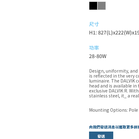
尺寸
H1: 827(L)x222(W)x1
功率
28-80W
Design, uniformity, and 
is reflected in the ver
luminaire. The DALVIK co
head and is available in
exclusive DALVIK R. Wit
stainless steel, it_ a rea
Mounting Options: Pol
向我們發送消息以獲取更多詳
發送