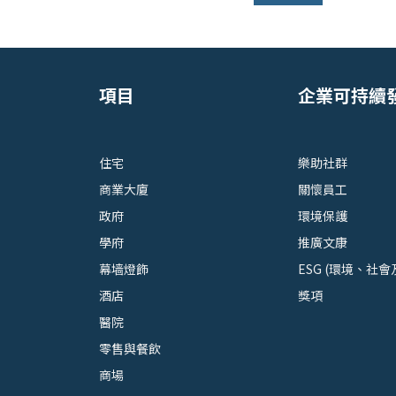
項目
企業可持續
住宅
樂助社群
商業大廈
關懷員工
政府
環境保護
學府
推廣文康
幕墙燈飾
ESG (環境、社會
酒店
獎項
醫院
零售與餐飲
商場