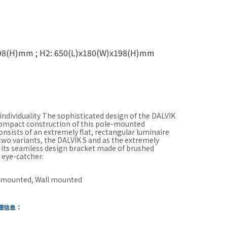
98(H)mm ; H2: 650(L)x180(W)x198(H)mm
individuality The sophisticated design of the DALVIK
y compact construction of this pole-mounted
nsists of an extremely flat, rectangular luminaire
 two variants, the DALVIK S and as the extremely
h its seamless design bracket made of brushed
l eye-catcher.
e mounted, Wall mounted
細信息：