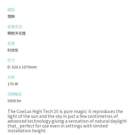
類別
燈飾
安裝方法
明筒天花燈
性質
科技性
尺寸
D: 520 x 1070mm
功率
170 W
流明輸出
5900 lm
The CoeLux High Tech 25 is pure magic: it reproduces the
light of the sun and the sky in just a few centimetres of
advanced technology giving a sensation of natural daylight
that_ perfect for use even in settings with limited
installation height.