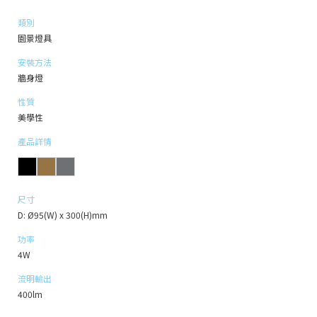
類別
園景燈具
安裝方法
牆身燈
性質
美學性
產品詳情
尺寸
D: Ø95(W) x 300(H)mm
功率
4W
流明輸出
400lm