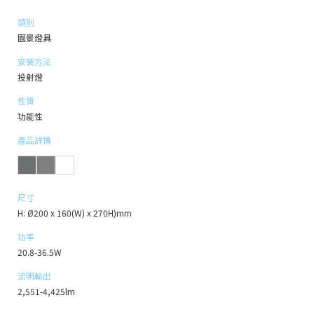
類別
園景燈具
安裝方法
投射燈
性質
功能性
產品詳情
尺寸
H: Ø200 x 160(W) x 270H)mm
功率
20.8-36.5W
流明輸出
2,551-4,425lm