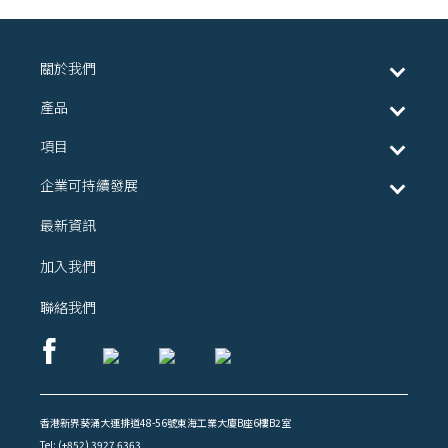
關於我們
產品
項目
企業可持續發展
最新資訊
加入我們
聯絡我們
香港新界葵涌大連排道48-56號東海工業大廈B座6樓B2室
Tel: (+852) 3927 6363