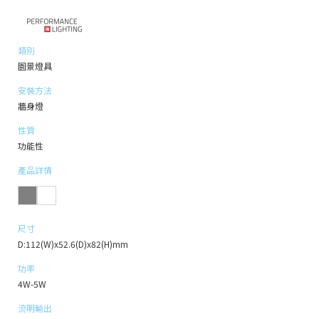
類別
園景燈具
安裝方法
牆身燈
性質
功能性
產品詳情
尺寸
D:112(W)x52.6(D)x82(H)mm
功率
4W-5W
流明輸出