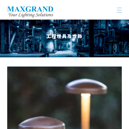
工程燈具及燈飾