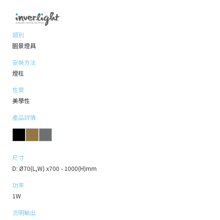
類別
園景燈具
安裝方法
燈柱
性質
美學性
產品詳情
尺寸
D: Ø70(L,W) x700 - 1000(H)mm
功率
1W
流明輸出